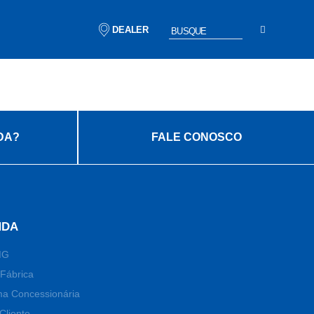
DEALER
DA?
FALE CONOSCO
NDA
MG
Fábrica
ma Concessionária
Cliente