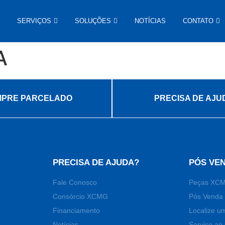
SERVIÇOS
SOLUÇÕES
NOTÍCIAS
CONTATO
A
PRE PARCELADO
PRECISA DE AJU
PRECISA DE AJUDA?
PÓS VE
Fale Conosco
Peças XC
Consórcio XCMG
Pós Venda 
Financiamento
Localize u
Notícias
Serviço ao 