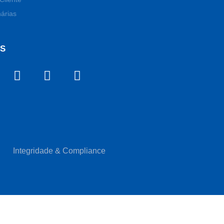
árias
OS
Integridade & Compliance