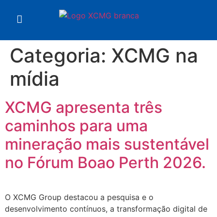
Categoria:
XCMG na
mídia
XCMG apresenta três
caminhos para uma
mineração mais sustentável
no Fórum Boao Perth 2026.
O XCMG Group destacou a pesquisa e o
desenvolvimento contínuos, a transformação digital de