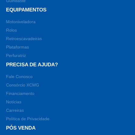
Guindaste
EQUIPAMENTOS
Motoniveladora
Rolos
Retroescavadeiras
Plataformas
Perfuratriz
PRECISA DE AJUDA?
Fale Conosco
Consórcio XCMG
Financiamento
Notícias
Carreiras
Política de Privacidade
PÓS VENDA